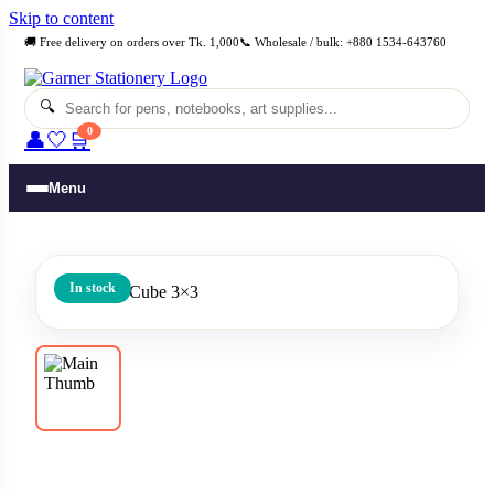
Skip to content
🚚 Free delivery on orders over Tk. 1,000
📞 Wholesale / bulk: +880 1534-643760
🔍
0
👤
🤍
🛒
Menu
In stock