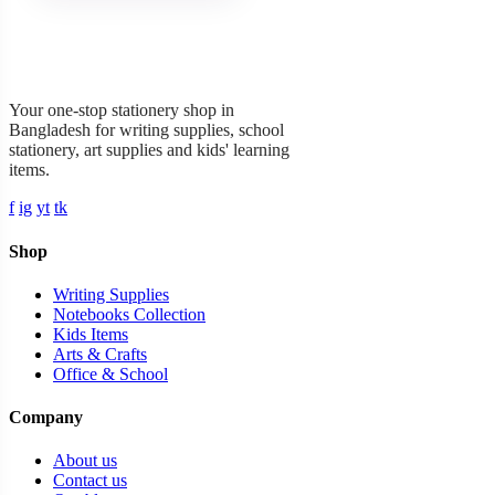
Garner Stationery
Your one-stop stationery shop in
Bangladesh for writing supplies, school
stationery, art supplies and kids' learning
items.
f
ig
yt
tk
Shop
Writing Supplies
Notebooks Collection
Kids Items
Arts & Crafts
Office & School
Company
About us
Contact us