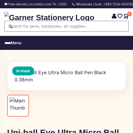
🚚 Free delivery on orders over Tk. 1,000
📞 Wholesale / bulk: +880 1534-64376
0
👤
🤍
🛒
🔍
Menu
In stock
Uni-ball Eye Ultra Micro Ball