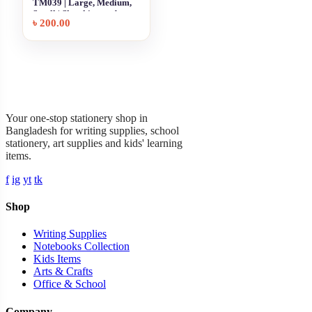
TM039 | Large, Medium,
Small | Sketching and
৳
200.00
Drawing
Garner Stationery
Your one-stop stationery shop in
Bangladesh for writing supplies, school
stationery, art supplies and kids' learning
items.
f
ig
yt
tk
Shop
Writing Supplies
Notebooks Collection
Kids Items
Arts & Crafts
Office & School
Company