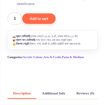
identification.
Add to cart
Mont
Marte
Acrylic
colour
দ্রুত ডেলিভারি:
ঢাকার ভেতরে ২৪-৪৮ ঘণ্টা, ঢাকার বাইরে ২-৩ দিন
Paint
ক্যাশ অন ডেলিভারি:
পণ্য হাতে পেয়ে চেক করে পেমেন্ট করুন
set
নিরাপদ পেমেন্ট:
বিকাশ, নগদ, রকেট বা ডেবিট/ক্রেডিট কার্ড গ্রহণযোগ্য
36ml
x
18pc
Categories:
Acrylic Colour
,
Arts & Crafts
,
Paint & Medium
MSCH1836
quantity
Description
Additional Info
Reviews (0)