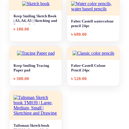
Keep Smiling Sketch Book
| A3, A4, A5 | Sketching and
Faber Castell watercolour
Drawing Pad
pencil 24pc
৳
180.00
৳
680.00
Keep Smiling Tracing
Faber-Castell Colour
Paper pad
Pencil 24pc
৳
300.00
৳
520.00
Talisman Sketch book