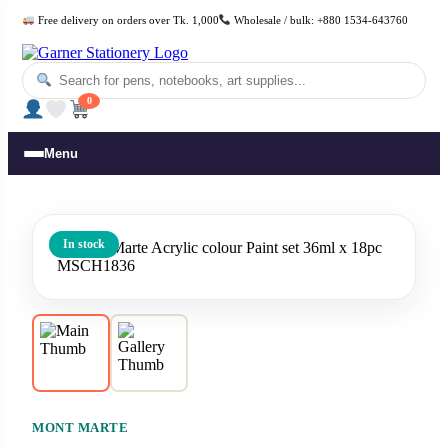
Skip
Free delivery on orders over Tk. 1,000
Wholesale / bulk: +880 1534-643760
to
content
0
Menu
In stock
MONT MARTE