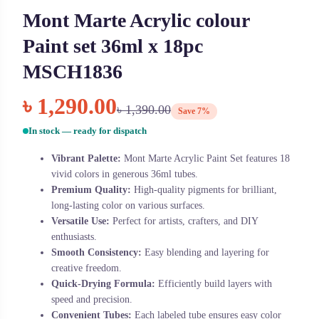
Mont Marte Acrylic colour
Paint set 36ml x 18pc
MSCH1836
৳
1,290.00
৳
1,390.00
Save 7%
In stock — ready for dispatch
Vibrant Palette:
Mont Marte Acrylic Paint Set features 18
vivid colors in generous 36ml tubes.
Premium Quality:
High-quality pigments for brilliant,
long-lasting color on various surfaces.
Versatile Use:
Perfect for artists, crafters, and DIY
enthusiasts.
Smooth Consistency:
Easy blending and layering for
creative freedom.
Quick-Drying Formula:
Efficiently build layers with
speed and precision.
Convenient Tubes:
Each labeled tube ensures easy color