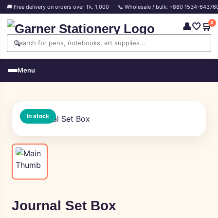
🚚 Free delivery on orders over Tk. 1,000
📞 Wholesale / bulk: +880 1534-64376
0
👤
🤍
🛒
🔍
Menu
In stock
Journal Set Box