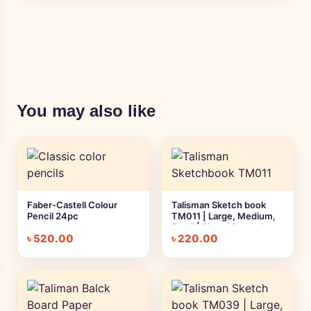
You may also like
Faber-Castell Colour
Talisman Sketch book
Pencil 24pc
TM011 | Large, Medium,
Small | Sketching and
৳
520.00
৳
220.00
Drawing