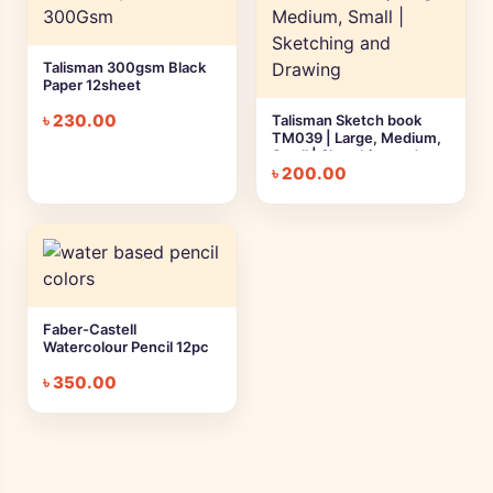
Talisman 300gsm Black
Paper 12sheet
৳
230.00
Talisman Sketch book
TM039 | Large, Medium,
Small | Sketching and
৳
200.00
Drawing
Faber-Castell
Watercolour Pencil 12pc
৳
350.00