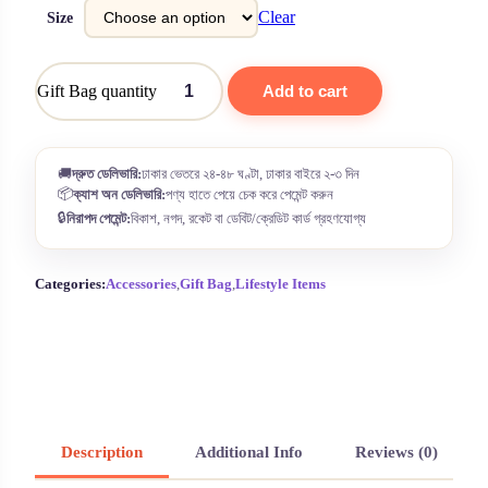
Clear
Size
Gift Bag quantity
Add to cart
🚚
দ্রুত ডেলিভারি:
ঢাকার ভেতরে ২৪-৪৮ ঘণ্টা, ঢাকার বাইরে ২-৩ দিন
📦
ক্যাশ অন ডেলিভারি:
পণ্য হাতে পেয়ে চেক করে পেমেন্ট করুন
🔒
নিরাপদ পেমেন্ট:
বিকাশ, নগদ, রকেট বা ডেবিট/ক্রেডিট কার্ড গ্রহণযোগ্য
Categories:
Accessories
,
Gift Bag
,
Lifestyle Items
Description
Additional Info
Reviews (0)