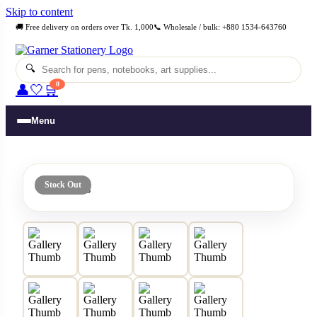
Skip to content
🚚 Free delivery on orders over Tk. 1,000
📞 Wholesale / bulk: +880 1534-643760
🔍
0
👤
🤍
🛒
Menu
Stock Out