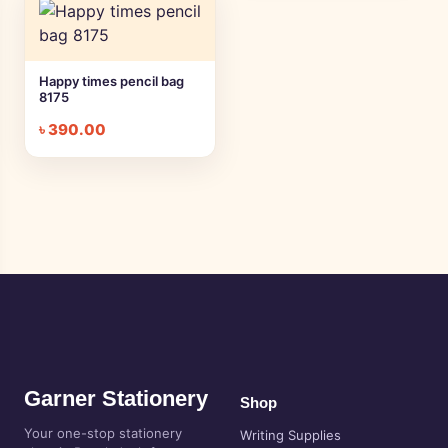
Happy times pencil bag
8175
৳
390.00
Garner Stationery
Shop
Your one-stop stationery
Writing Supplies