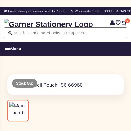
🚚 Free delivery on orders over Tk. 1,000
📞 Wholesale / bulk: +880 1534-64376
0
👤
🤍
🛒
🔍
Menu
Stock Out