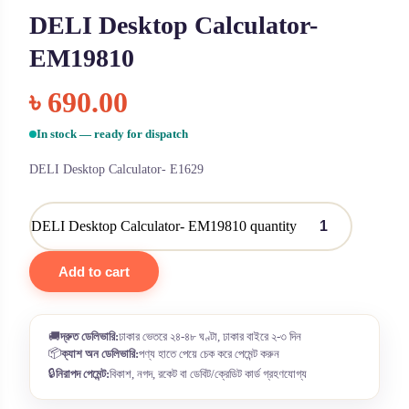
DELI Desktop Calculator-
EM19810
৳
690.00
In stock — ready for dispatch
DELI Desktop Calculator- E1629
DELI Desktop Calculator- EM19810 quantity
Add to cart
🚚
দ্রুত ডেলিভারি:
ঢাকার ভেতরে ২৪-৪৮ ঘণ্টা, ঢাকার বাইরে ২-৩ দিন
📦
ক্যাশ অন ডেলিভারি:
পণ্য হাতে পেয়ে চেক করে পেমেন্ট করুন
🔒
নিরাপদ পেমেন্ট:
বিকাশ, নগদ, রকেট বা ডেবিট/ক্রেডিট কার্ড গ্রহণযোগ্য