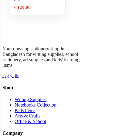
৳
120.00
Garner Stationery
Your one-stop stationery shop in
Bangladesh for writing supplies, school
stationery, art supplies and kids' learning
items.
f
ig
yt
tk
Shop
Writing Supplies
Notebooks Collection
Kids Items
Arts & Crafts
Office & School
Company