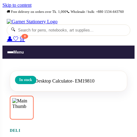
Skip to content
🚚 Free delivery on orders over Tk. 1,000
📞 Wholesale / bulk: +880 1534-643760
🔍
0
👤
🤍
🛒
Menu
In stock
DELI