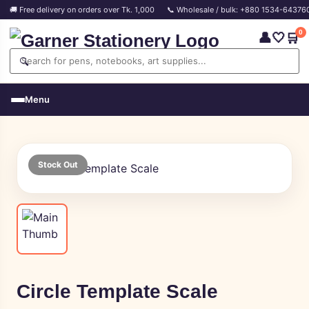
🚚 Free delivery on orders over Tk. 1,000
📞 Wholesale / bulk: +880 1534-64376
0
👤
🤍
🛒
🔍
Menu
Stock Out
Circle Template Scale