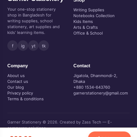
Your one-stop stationery
Writing Supplies
shop in Bangladesh for
Notebooks Collection
writing supplies, school
Kids Items
stationery, art supplies and
Arts & Crafts
kids' learning items.
Office & School
f
ig
yt
tk
Company
Contact
About us
Jigatola, Dhanmondi-2,
Contact us
Dhaka
Our blog
+880 1534-643760
Privacy policy
garnerstationery@gmail.com
Terms & conditions
Garner Stationery © 2026. Created by Zass Tech — E-
commerce solutions.
Visa • Mastercard • bKash • Nagad • Cash on delivery