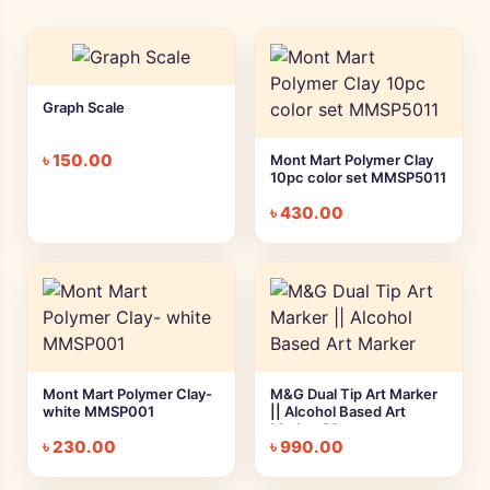
Graph Scale
৳
150.00
Mont Mart Polymer Clay
10pc color set MMSP5011
৳
430.00
Mont Mart Polymer Clay-
M&G Dual Tip Art Marker
white MMSP001
|| Alcohol Based Art
Marker 30pc
৳
230.00
৳
990.00