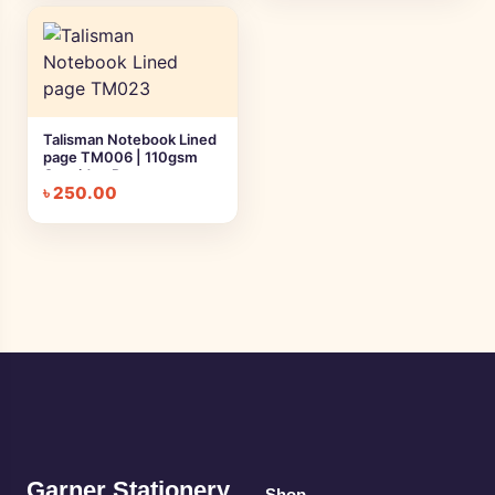
Talisman Notebook Lined
page TM006 | 110gsm
Cartridge Paper
৳
250.00
Notebook || Large,
Medium, Small
Garner Stationery
Shop