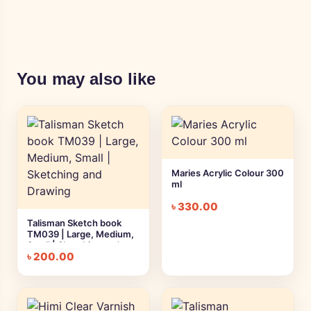
You may also like
Maries Acrylic Colour 300
ml
৳
330.00
Talisman Sketch book
TM039 | Large, Medium,
Small | Sketching and
৳
200.00
Drawing