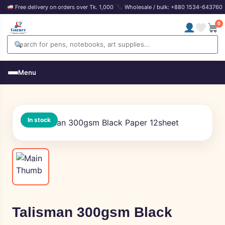
Free delivery on orders over Tk. 1,000
Wholesale / bulk: +880 1534-643760
0
Menu
In stock
Talisman 300gsm Black