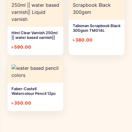
Talisman Scrapbook Black
300gsm TM014L
Himi Clear Varnish 250ml
|| water based varnish||
৳
380.00
Liquid varnish
৳
590.00
Faber-Castell
Watercolour Pencil 12pc
৳
350.00