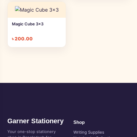
Magic Cube 3x3
৳
200.00
Garner Stationery
Shop
Your one-stop stationery
Writing Supplies