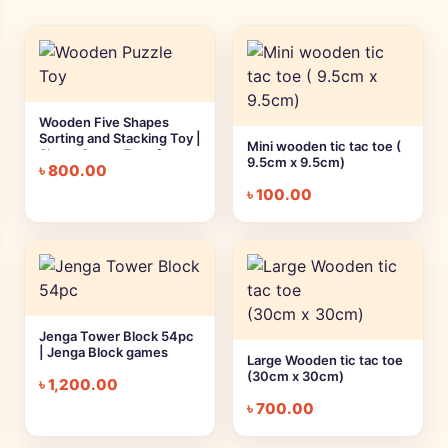
Wooden Five Shapes
Sorting and Stacking Toy |
Mini wooden tic tac toe (
Shape Sorter Toys for
9.5cm x 9.5cm)
৳
800.00
Toddlers | Early Learning
toys
৳
100.00
Jenga Tower Block 54pc
| Jenga Block games
Large Wooden tic tac toe
(30cm x 30cm)
৳
1,200.00
৳
700.00