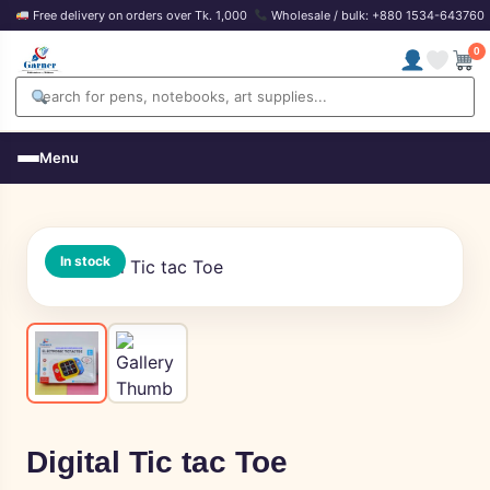
Free delivery on orders over Tk. 1,000
Wholesale / bulk: +880 1534-643760
0
Menu
In stock
Digital Tic tac Toe