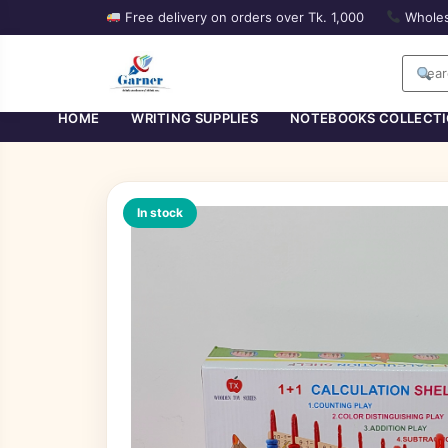
Free delivery on orders over Tk. 1,000
Wholes
HOME
WRITING SUPPLIES
NOTEBOOKS COLLECT
In stock