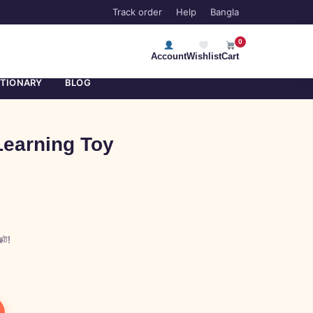
Track order
Help
Bangla
0
Account
Wishlist
Cart
ATIONARY
BLOG
earning Toy
ক্ট!