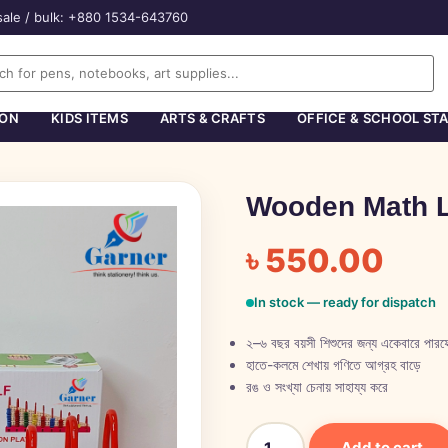
ale / bulk: +880 1534-643760
ION
KIDS ITEMS
ARTS & CRAFTS
OFFICE & SCHOOL ST
Wooden Math L
৳
550.00
In stock — ready for dispatch
২–৬ বছর বয়সী শিশুদের জন্য একেবারে পারফে
হাতে-কলমে শেখায় গণিতে আগ্রহ বাড়ে
রঙ ও সংখ্যা চেনায় সাহায্য করে
Add to cart