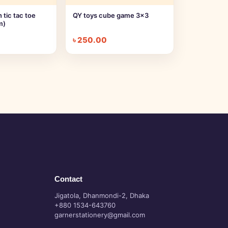
tic tac toe
QY toys cube game 3x3
m)
৳
250.00
Contact
Jigatola, Dhanmondi-2, Dhaka
+880 1534-643760
garnerstationery@gmail.com