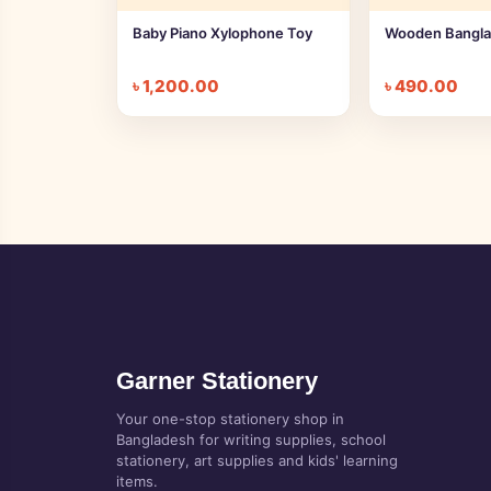
Baby Piano Xylophone Toy
Wooden Bangla 
৳
1,200.00
৳
490.00
Garner Stationery
Your one-stop stationery shop in
Bangladesh for writing supplies, school
stationery, art supplies and kids' learning
items.