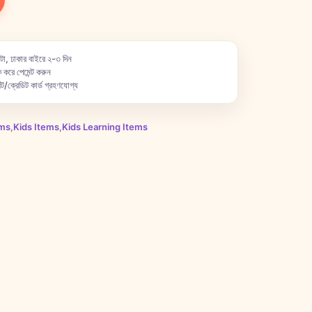
টা, ঢাকার বাইরে ২-৩ দিন
 করে পেমেন্ট করুন
ট/ক্রেডিট কার্ড গ্রহণযোগ্য
ems
,
Kids Items
,
Kids Learning Items