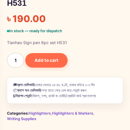
H531
৳
190.00
In stock — ready for dispatch
Tianhao Sign pen 6pc set H531
Add to cart
🚚
দ্রুত ডেলিভারি:
ঢাকার ভেতরে ২৪-৪৮ ঘণ্টা, ঢাকার বাইরে ২-৩ দিন
📦
ক্যাশ অন ডেলিভারি:
পণ্য হাতে পেয়ে চেক করে পেমেন্ট করুন
🔒
নিরাপদ পেমেন্ট:
বিকাশ, নগদ, রকেট বা ডেবিট/ক্রেডিট কার্ড গ্রহণযোগ্য
Categories:
Highlighters
,
Highlighters & Markers
,
Writing Supplies