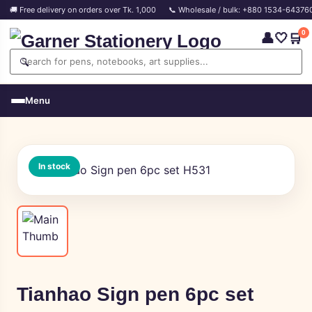
🚚 Free delivery on orders over Tk. 1,000
📞 Wholesale / bulk: +880 1534-64376
0
👤
🤍
🛒
🔍
Menu
In stock
Tianhao Sign pen 6pc set