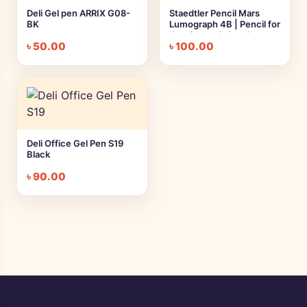
Deli Gel pen ARRIX G08-
Staedtler Pencil Mars
BK
Lumograph 4B | Pencil for
drawing and sketch
৳
50.00
৳
100.00
Deli Office Gel Pen S19
Black
৳
90.00