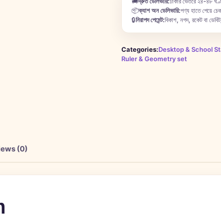
🚚
দ্রুত ডেলিভারি:
ঢাকার ভেতরে ২৪-৪৮ ঘণ্ট
📦
ক্যাশ অন ডেলিভারি:
পণ্য হাতে পেয়ে চেক
🔒
নিরাপদ পেমেন্ট:
বিকাশ, নগদ, রকেট বা ডেবিট/
Categories:
Desktop & School St
Ruler & Geometry set
iews (0)
m