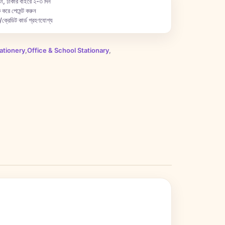
া, ঢাকার বাইরে ২-৩ দিন
 করে পেমেন্ট করুন
ক্রেডিট কার্ড গ্রহণযোগ্য
ationery
,
Office & School Stationary
,