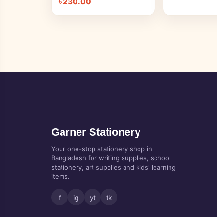
৳
230.00
Garner Stationery
Your one-stop stationery shop in
Bangladesh for writing supplies, school
stationery, art supplies and kids' learning
items.
f
ig
yt
tk