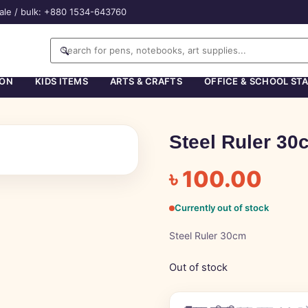
ale / bulk: +880 1534-643760
🔍
ION
KIDS ITEMS
ARTS & CRAFTS
OFFICE & SCHOOL ST
Steel Ruler 30
৳
100.00
Currently out of stock
Steel Ruler 30cm
Out of stock