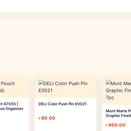
ch 67055 |
DELI Color Push Pin E0021
ous Organizer
Mont Marte 
Graphic Finel
৳
80.00
৳
950.00