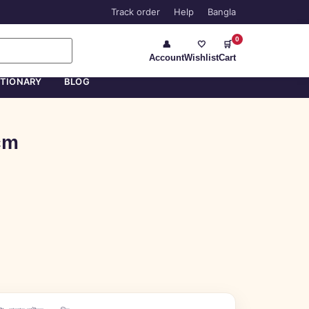
Track order
Help
Bangla
0
👤
🤍
🛒
Account
Wishlist
Cart
ATIONARY
BLOG
cm