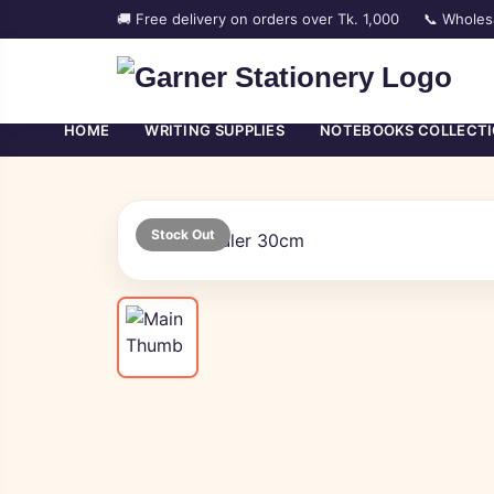
🚚 Free delivery on orders over Tk. 1,000
📞 Wholes
HOME
WRITING SUPPLIES
NOTEBOOKS COLLECT
Stock Out