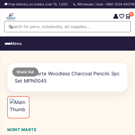
🚚 Free delivery on orders over Tk. 1,000
📞 Wholesale / bulk: +880 1534-64376
0
👤
🤍
🛒
🔍
Menu
Stock Out
MONT MARTE