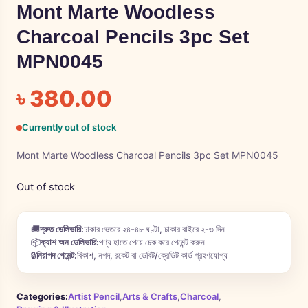
Mont Marte Woodless
Charcoal Pencils 3pc Set
MPN0045
৳
380.00
Currently out of stock
Mont Marte Woodless Charcoal Pencils 3pc Set MPN0045
Out of stock
🚚
দ্রুত ডেলিভারি:
ঢাকার ভেতরে ২৪-৪৮ ঘণ্টা, ঢাকার বাইরে ২-৩ দিন
📦
ক্যাশ অন ডেলিভারি:
পণ্য হাতে পেয়ে চেক করে পেমেন্ট করুন
🔒
নিরাপদ পেমেন্ট:
বিকাশ, নগদ, রকেট বা ডেবিট/ক্রেডিট কার্ড গ্রহণযোগ্য
Categories:
Artist Pencil
,
Arts & Crafts
,
Charcoal
,