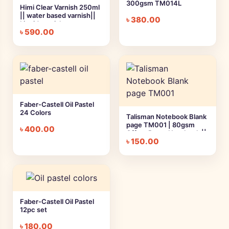
300gsm TM014L
Himi Clear Varnish 250ml
|| water based varnish||
৳
380.00
Liquid varnish
৳
590.00
Faber-Castell Oil Pastel
24 Colors
Talisman Notebook Blank
page TM001 | 80gsm
৳
400.00
Offset Paper Notebook ||
৳
150.00
Large, Medium, Small
Faber-Castell Oil Pastel
12pc set
৳
180.00