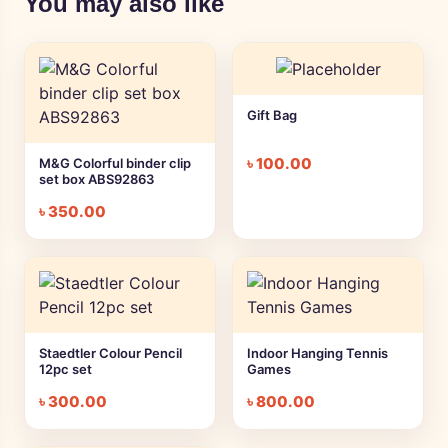
You may also like
Gift Bag
৳
100.00
M&G Colorful binder clip
set box ABS92863
৳
350.00
Staedtler Colour Pencil
Indoor Hanging Tennis
12pc set
Games
৳
300.00
৳
800.00