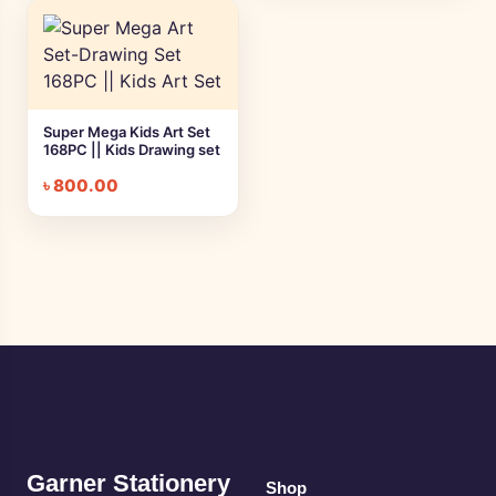
Super Mega Kids Art Set
168PC || Kids Drawing set
৳
800.00
Garner Stationery
Shop