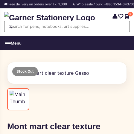
🚚 Free delivery on orders over Tk. 1,000
📞 Wholesale / bulk: +880 1534-64376
0
👤
🤍
🛒
🔍
Menu
Stock Out
Mont mart clear texture