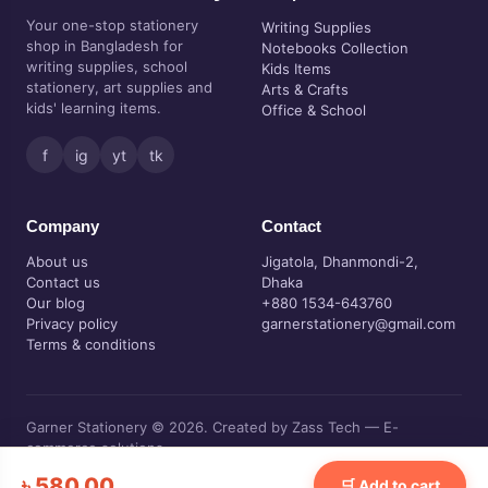
Your one-stop stationery
Writing Supplies
shop in Bangladesh for
Notebooks Collection
writing supplies, school
Kids Items
stationery, art supplies and
Arts & Crafts
kids' learning items.
Office & School
f
ig
yt
tk
Company
Contact
About us
Jigatola, Dhanmondi-2,
Contact us
Dhaka
Our blog
+880 1534-643760
Privacy policy
garnerstationery@gmail.com
Terms & conditions
Garner Stationery © 2026. Created by Zass Tech — E-
commerce solutions.
Visa • Mastercard • bKash • Nagad • Cash on delivery
৳
580.00
🛒 Add to cart