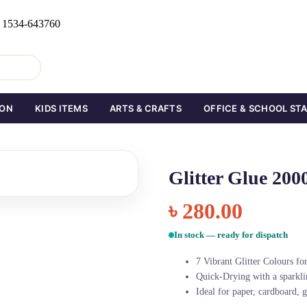
0 1534-643760
ION
KIDS ITEMS
ARTS & CRAFTS
OFFICE & SCHOOL ST
Glitter Glue 20
৳
280.00
In stock — ready for dispatch
7 Vibrant Glitter Colours for 
Quick-Drying with a sparklin
Ideal for paper, cardboard, g