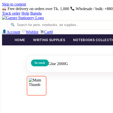
Skip to content
Free delivery on orders over Tk. 1,000
Wholesale / bulk: +88
Track order
Help
Bangla
Account
Wishlist
Cart
0
HOME
WRITING SUPPLIES
NOTEBOOKS COLLECT
In stock