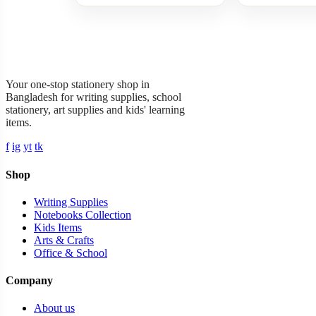
Garner Stationery
Your one-stop stationery shop in
Bangladesh for writing supplies, school
stationery, art supplies and kids' learning
items.
f
ig
yt
tk
Shop
Writing Supplies
Notebooks Collection
Kids Items
Arts & Crafts
Office & School
Company
About us