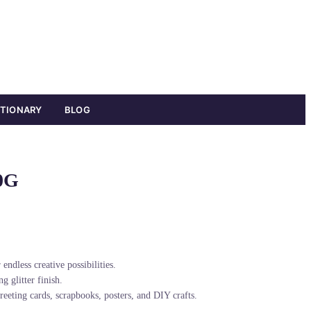
ATIONARY
BLOG
00G
endless creative possibilities.
g glitter finish.
reeting cards, scrapbooks, posters, and DIY crafts.